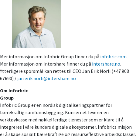
Mer informasjon om Infobric Group finner du på
infobric.com
.
Mer informasjon om Intershare finner du på
intershare.no
.
Ytterligere spørsmål kan rettes til CEO Jan Erik Norli (+47 908
67690) /
jan.erik.norli@intershare.no
Om Inforbric
Group
Infobric Group er en nordisk digitaliseringspartner for
bærekraftig samfunnsbygging. Konsernet leverer en
verktøykasse med nøkkelferdige tjenester som er klare til å
integreres i våre kunders digitale økosystemer. Infobrics misjon
er å skape sosialt bærekraftige og ressurseffektive arbeidsplasser,