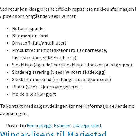
Ved retur kan klargjørerne effektiv registrere nøkkelinformasjon i
App’en som omgående vises i Wincar.
Returtidspunkt
Kilomenterstand
Drivstoff (full/antall liter)
Produktretur (mottakskontroll av barnesete,
lastestropper, sekketralle osv)
Sjekkliste (egendefinert sjekkliste tilpasset pr. bilgruppe)
Skaderegistrering (vises i Wincars skadelogg)
Sjekk Inn merknad (melding til utleiekontoret)
Bilder (vises i kjøretøyregisteret)
Melde bilen klargjort
Ta kontakt med salgsavdelingen for mer informasjon eller demo
av løsningen.
Posted in
Frie innlegg
,
Nyheter
,
Ukategorisert
Wincar-lisens til Mariestad