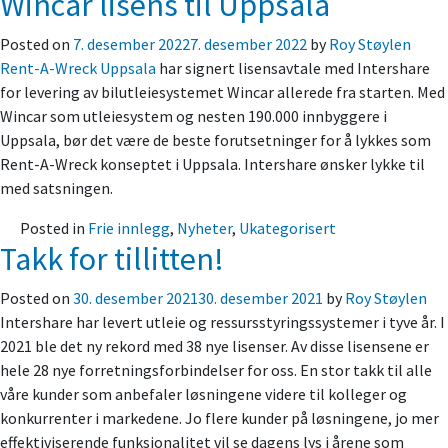
Wincar lisens til Uppsala
Posted on
7. desember 2022
7. desember 2022
by
Roy Støylen
Rent-A-Wreck Uppsala
har signert lisensavtale med Intershare
for levering av bilutleiesystemet Wincar allerede fra starten. Med
Wincar som utleiesystem og nesten 190.000 innbyggere i
Uppsala, bør det være de beste forutsetninger for å lykkes som
Rent-A-Wreck konseptet i Uppsala. Intershare ønsker lykke til
med satsningen.
Posted in
Frie innlegg
,
Nyheter
,
Ukategorisert
Takk for tillitten!
Posted on
30. desember 2021
30. desember 2021
by
Roy Støylen
Intershare har levert utleie og ressursstyringssystemer i tyve år. I
2021 ble det ny rekord med 38 nye lisenser. Av disse lisensene er
hele 28 nye forretningsforbindelser for oss. En stor takk til alle
våre kunder som anbefaler løsningene videre til kolleger og
konkurrenter i markedene. Jo flere kunder på løsningene, jo mer
effektiviserende funksjonalitet vil se dagens lys i årene som