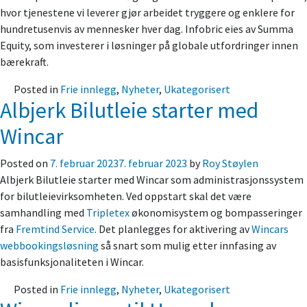
hvor tjenestene vi leverer gjør arbeidet tryggere og enklere for
hundretusenvis av mennesker hver dag. Infobric eies av Summa
Equity, som investerer i løsninger på globale utfordringer innen
bærekraft.
Posted in
Frie innlegg
,
Nyheter
,
Ukategorisert
Albjerk Bilutleie starter med
Wincar
Posted on
7. februar 2023
7. februar 2023
by
Roy Støylen
Albjerk Bilutleie starter med Wincar som administrasjonssystem
for bilutleievirksomheten. Ved oppstart skal det være
samhandling med
Tripletex
økonomisystem og bompasseringer
fra
Fremtind Service
. Det planlegges for aktivering av
Wincars
webbookingsløsning
så snart som mulig etter innfasing av
basisfunksjonaliteten i Wincar.
Posted in
Frie innlegg
,
Nyheter
,
Ukategorisert