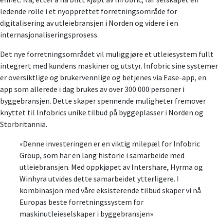
ledende rolle i et nyopprettet forretningsområde for
digitalisering av utleiebransjen i Norden og videre i en
internasjonaliseringsprosess.
Det nye forretningsområdet vil muliggjøre et utleiesystem fullt
integrert med kundens maskiner og utstyr. Infobric sine systemer
er oversiktlige og brukervennlige og betjenes via Ease-app, en
app som allerede i dag brukes av over 300 000 personer i
byggebransjen. Dette skaper spennende muligheter fremover
knyttet til Infobrics unike tilbud på byggeplasser i Norden og
Storbritannia.
«Denne investeringen er en viktig milepæl for Infobric
Group, som har en lang historie i samarbeide med
utleiebransjen. Med oppkjøpet av Intershare, Hyrma og
Winhyra utvides dette samarbeidet ytterligere. I
kombinasjon med våre eksisterende tilbud skaper vi nå
Europas beste forretningssystem for
maskinutleieselskaper i byggebransjen».