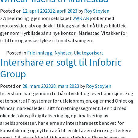
Posted on
12. april 2023
12. april 2023
by
Roy Støylen
2Wheelracing gjennom selskapet
2WR AB
jobber med
motorsykler, atv og dekk. I tillegg skal det nå tilbys bilutleie
gjennom Hyrbilsdepån’s nye kontor i Mariestad. Vi takker for
tillitten og ønsker lykke til med satsningen.
Posted in
Frie innlegg
,
Nyheter
,
Ukategorisert
Intershare er solgt til Infobric
Group
Posted on
28. mars 2023
28. mars 2023
by
Roy Støylen
Intershare har gjennom to tiår utviklet og levert anerkjente og
etterspurte IT-systemer for utleiebransjen, og er med Onlet og
Wincar markedsleder i sitt forretningssegment. I en tid med
økende fokus på digitalisering og optimalisering av
arbeidsprosesser, har eierne av Intershare sett behovet for
konsolidering og nytten av å bli en del av en større og sterkere
enhet. Nå, etter å ha blitt kjøpt av Infobric, får selskapet en