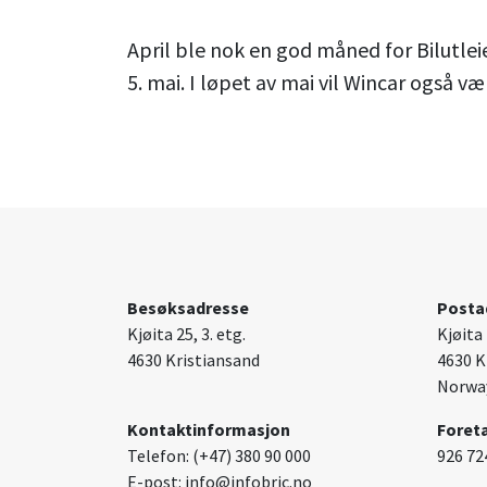
April ble nok en god måned for Bilutl
5. mai. I løpet av mai vil Wincar også 
Besøksadresse
Posta
Kjøita 25, 3. etg.
Kjøita 
4630 Kristiansand
4630 K
Norwa
Kontaktinformasjon
Foret
Telefon: (+47) 380 90 000
926 72
E-post: info@infobric.no