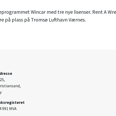
eieprogrammet Wincar med tre nye lisenser. Rent A W
være på plass på Tromsø Lufthavn Værnes.
dresse
25,
ristiansand,
y
aksregisteret
4 991 MVA