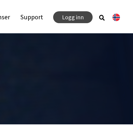
nser
Support
Logg inn