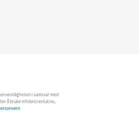
ukervennligheten i samsvar med
er å bruke infobricrental.no,
personvern
.