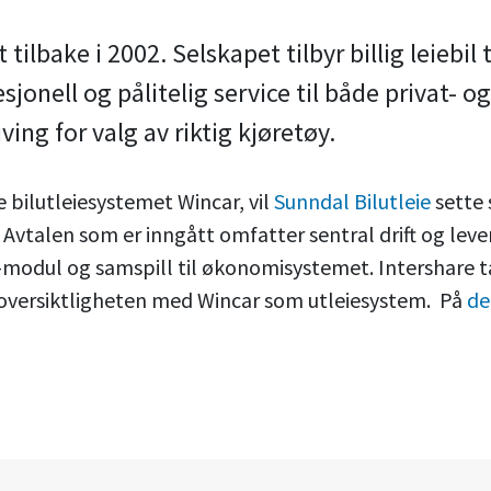
 tilbake i 2002. Selskapet tilbyr billig leiebi
esjonell og pålitelig service til både privat- 
ving for valg av riktig kjøretøy.
 bilutleiesystemet Wincar, vil
Sunndal Bilutleie
sette 
. Avtalen som er inngått omfatter sentral drift og le
dul og samspill til økonomisystemet. Intershare tak
og oversiktligheten med Wincar som utleiesystem. På
de