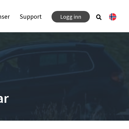
nser
Support
Logg inn
ar