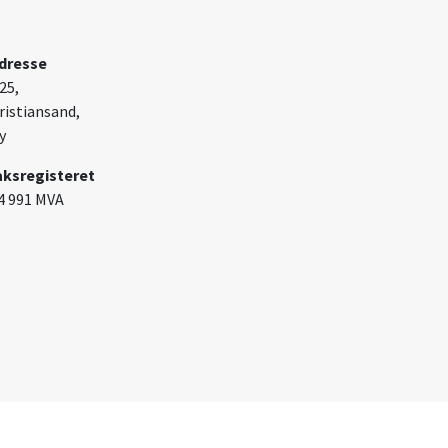
dresse
25,
ristiansand,
y
aksregisteret
4 991 MVA